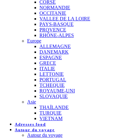
CORSE
NORMANDIE
OCCITANIE
VALLEE DE LA LOIRE
PAYS-BASQUE
PROVENCE
RHÔNE-ALPES
Europe
ALLEMAGNE
DANEMARK
ESPAGNE
GRECE
ITALIE
LETTONIE
PORTUGAL
TCHEQUIE
ROYAUME-UNI
SLOVAQUIE
Asie
THAÏLANDE
TURQUIE
VIETNAM
Adresses food
Autour du voyage
Autour du voyage