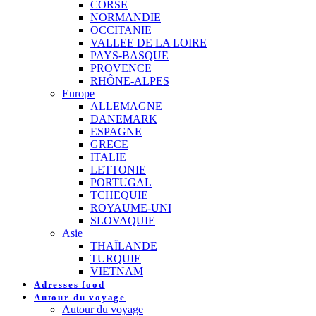
CORSE
NORMANDIE
OCCITANIE
VALLEE DE LA LOIRE
PAYS-BASQUE
PROVENCE
RHÔNE-ALPES
Europe
ALLEMAGNE
DANEMARK
ESPAGNE
GRECE
ITALIE
LETTONIE
PORTUGAL
TCHEQUIE
ROYAUME-UNI
SLOVAQUIE
Asie
THAÏLANDE
TURQUIE
VIETNAM
Adresses food
Autour du voyage
Autour du voyage