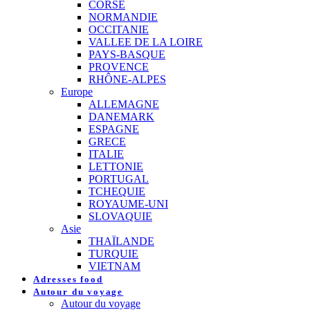
CORSE
NORMANDIE
OCCITANIE
VALLEE DE LA LOIRE
PAYS-BASQUE
PROVENCE
RHÔNE-ALPES
Europe
ALLEMAGNE
DANEMARK
ESPAGNE
GRECE
ITALIE
LETTONIE
PORTUGAL
TCHEQUIE
ROYAUME-UNI
SLOVAQUIE
Asie
THAÏLANDE
TURQUIE
VIETNAM
Adresses food
Autour du voyage
Autour du voyage