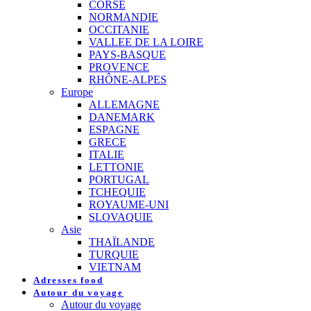
CORSE
NORMANDIE
OCCITANIE
VALLEE DE LA LOIRE
PAYS-BASQUE
PROVENCE
RHÔNE-ALPES
Europe
ALLEMAGNE
DANEMARK
ESPAGNE
GRECE
ITALIE
LETTONIE
PORTUGAL
TCHEQUIE
ROYAUME-UNI
SLOVAQUIE
Asie
THAÏLANDE
TURQUIE
VIETNAM
Adresses food
Autour du voyage
Autour du voyage