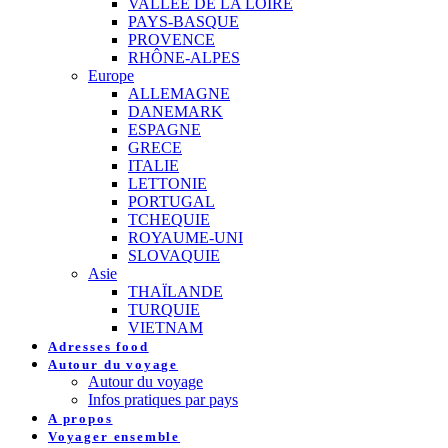
VALLEE DE LA LOIRE
PAYS-BASQUE
PROVENCE
RHÔNE-ALPES
Europe
ALLEMAGNE
DANEMARK
ESPAGNE
GRECE
ITALIE
LETTONIE
PORTUGAL
TCHEQUIE
ROYAUME-UNI
SLOVAQUIE
Asie
THAÏLANDE
TURQUIE
VIETNAM
Adresses food
Autour du voyage
Autour du voyage
Infos pratiques par pays
A propos
Voyager ensemble