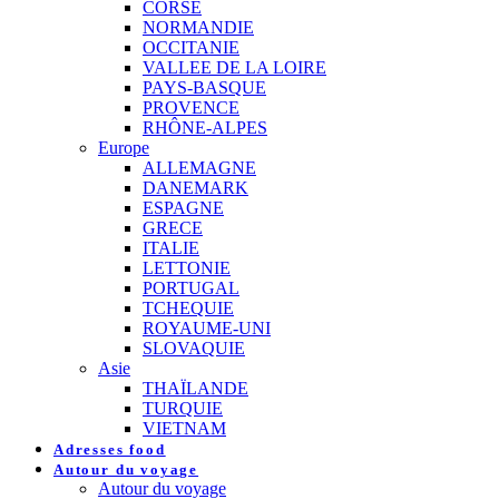
CORSE
NORMANDIE
OCCITANIE
VALLEE DE LA LOIRE
PAYS-BASQUE
PROVENCE
RHÔNE-ALPES
Europe
ALLEMAGNE
DANEMARK
ESPAGNE
GRECE
ITALIE
LETTONIE
PORTUGAL
TCHEQUIE
ROYAUME-UNI
SLOVAQUIE
Asie
THAÏLANDE
TURQUIE
VIETNAM
Adresses food
Autour du voyage
Autour du voyage