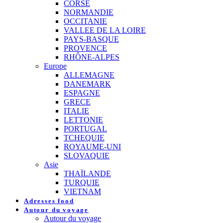
CORSE
NORMANDIE
OCCITANIE
VALLEE DE LA LOIRE
PAYS-BASQUE
PROVENCE
RHÔNE-ALPES
Europe
ALLEMAGNE
DANEMARK
ESPAGNE
GRECE
ITALIE
LETTONIE
PORTUGAL
TCHEQUIE
ROYAUME-UNI
SLOVAQUIE
Asie
THAÏLANDE
TURQUIE
VIETNAM
Adresses food
Autour du voyage
Autour du voyage