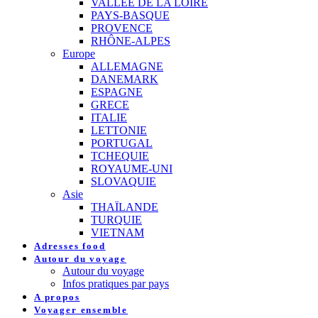
VALLEE DE LA LOIRE
PAYS-BASQUE
PROVENCE
RHÔNE-ALPES
Europe
ALLEMAGNE
DANEMARK
ESPAGNE
GRECE
ITALIE
LETTONIE
PORTUGAL
TCHEQUIE
ROYAUME-UNI
SLOVAQUIE
Asie
THAÏLANDE
TURQUIE
VIETNAM
Adresses food
Autour du voyage
Autour du voyage
Infos pratiques par pays
A propos
Voyager ensemble