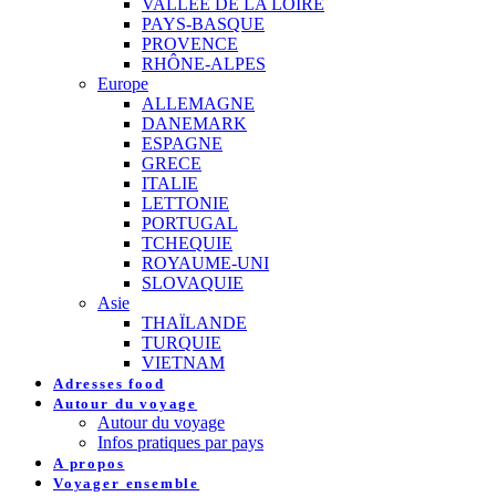
VALLEE DE LA LOIRE
PAYS-BASQUE
PROVENCE
RHÔNE-ALPES
Europe
ALLEMAGNE
DANEMARK
ESPAGNE
GRECE
ITALIE
LETTONIE
PORTUGAL
TCHEQUIE
ROYAUME-UNI
SLOVAQUIE
Asie
THAÏLANDE
TURQUIE
VIETNAM
Adresses food
Autour du voyage
Autour du voyage
Infos pratiques par pays
A propos
Voyager ensemble