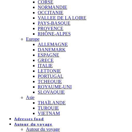
CORSE
NORMANDIE
OCCITANIE
VALLEE DE LA LOIRE
PAYS-BASQUE
PROVENCE
RHÔNE-ALPES
Europe
ALLEMAGNE
DANEMARK
ESPAGNE
GRECE
ITALIE
LETTONIE
PORTUGAL
TCHEQUIE
ROYAUME-UNI
SLOVAQUIE
Asie
THAÏLANDE
TURQUIE
VIETNAM
Adresses food
Autour du voyage
Autour du voyage