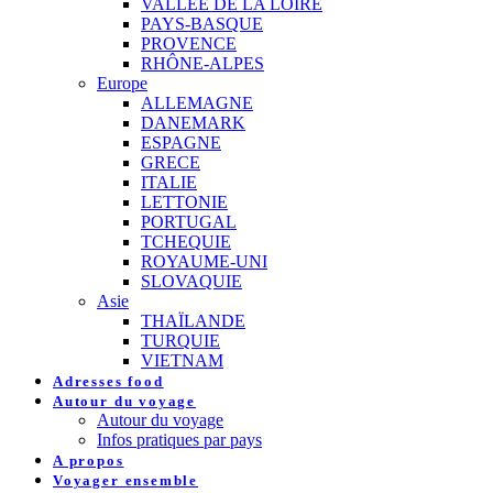
VALLEE DE LA LOIRE
PAYS-BASQUE
PROVENCE
RHÔNE-ALPES
Europe
ALLEMAGNE
DANEMARK
ESPAGNE
GRECE
ITALIE
LETTONIE
PORTUGAL
TCHEQUIE
ROYAUME-UNI
SLOVAQUIE
Asie
THAÏLANDE
TURQUIE
VIETNAM
Adresses food
Autour du voyage
Autour du voyage
Infos pratiques par pays
A propos
Voyager ensemble