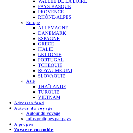
VALLEE DE LA LOIRE
PAYS-BASQUE
PROVENCE
RHÔNE-ALPES
Europe
ALLEMAGNE
DANEMARK
ESPAGNE
GRECE
ITALIE
LETTONIE
PORTUGAL
TCHEQUIE
ROYAUME-UNI
SLOVAQUIE
Asie
THAÏLANDE
TURQUIE
VIETNAM
Adresses food
Autour du voyage
Autour du voyage
Infos pratiques par pays
A propos
Voyager ensemble