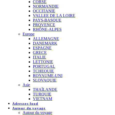
CORSE
NORMANDIE
OCCITANIE
VALLEE DE LA LOIRE
PAYS-BASQUE
PROVENCE
RHÔNE-ALPES
Europe
ALLEMAGNE
DANEMARK
ESPAGNE
GRECE
ITALIE
LETTONIE
PORTUGAL
TCHEQUIE
ROYAUME-UNI
SLOVAQUIE
Asie
THAÏLANDE
TURQUIE
VIETNAM
Adresses food
Autour du voyage
Autour du voyage