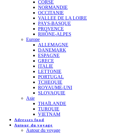
CORSE
NORMANDIE
OCCITANIE
VALLEE DE LA LOIRE
PAYS-BASQUE
PROVENCE
RHÔNE-ALPES
Europe
ALLEMAGNE
DANEMARK
ESPAGNE
GRECE
ITALIE
LETTONIE
PORTUGAL
TCHEQUIE
ROYAUME-UNI
SLOVAQUIE
Asie
THAÏLANDE
TURQUIE
VIETNAM
Adresses food
Autour du voyage
Autour du voyage