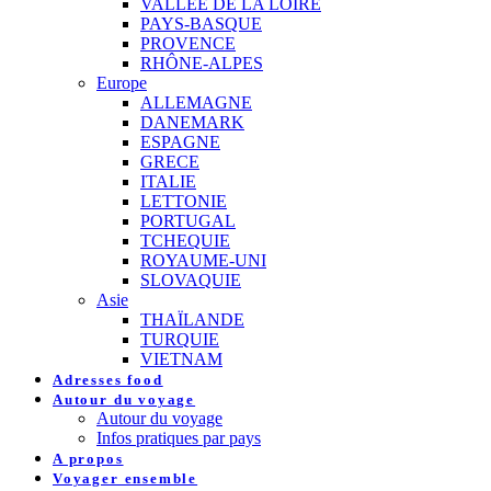
VALLEE DE LA LOIRE
PAYS-BASQUE
PROVENCE
RHÔNE-ALPES
Europe
ALLEMAGNE
DANEMARK
ESPAGNE
GRECE
ITALIE
LETTONIE
PORTUGAL
TCHEQUIE
ROYAUME-UNI
SLOVAQUIE
Asie
THAÏLANDE
TURQUIE
VIETNAM
Adresses food
Autour du voyage
Autour du voyage
Infos pratiques par pays
A propos
Voyager ensemble