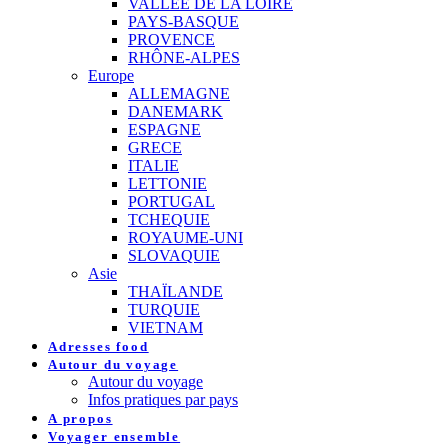
VALLEE DE LA LOIRE
PAYS-BASQUE
PROVENCE
RHÔNE-ALPES
Europe
ALLEMAGNE
DANEMARK
ESPAGNE
GRECE
ITALIE
LETTONIE
PORTUGAL
TCHEQUIE
ROYAUME-UNI
SLOVAQUIE
Asie
THAÏLANDE
TURQUIE
VIETNAM
Adresses food
Autour du voyage
Autour du voyage
Infos pratiques par pays
A propos
Voyager ensemble