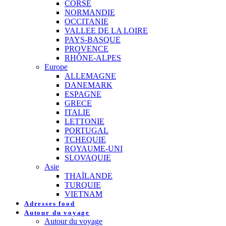
CORSE
NORMANDIE
OCCITANIE
VALLEE DE LA LOIRE
PAYS-BASQUE
PROVENCE
RHÔNE-ALPES
Europe
ALLEMAGNE
DANEMARK
ESPAGNE
GRECE
ITALIE
LETTONIE
PORTUGAL
TCHEQUIE
ROYAUME-UNI
SLOVAQUIE
Asie
THAÏLANDE
TURQUIE
VIETNAM
Adresses food
Autour du voyage
Autour du voyage