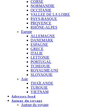
CORSE
NORMANDIE
OCCITANIE
VALLEE DE LA LOIRE
PAYS-BASQUE
PROVENCE
RHÔNE-ALPES
Europe
ALLEMAGNE
DANEMARK
ESPAGNE
GRECE
ITALIE
LETTONIE
PORTUGAL
TCHEQUIE
ROYAUME-UNI
SLOVAQUIE
Asie
THAÏLANDE
TURQUIE
VIETNAM
Adresses food
Autour du voyage
Autour du voyage