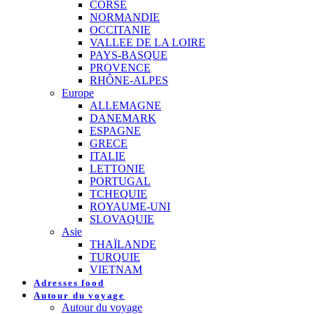
CORSE
NORMANDIE
OCCITANIE
VALLEE DE LA LOIRE
PAYS-BASQUE
PROVENCE
RHÔNE-ALPES
Europe
ALLEMAGNE
DANEMARK
ESPAGNE
GRECE
ITALIE
LETTONIE
PORTUGAL
TCHEQUIE
ROYAUME-UNI
SLOVAQUIE
Asie
THAÏLANDE
TURQUIE
VIETNAM
Adresses food
Autour du voyage
Autour du voyage