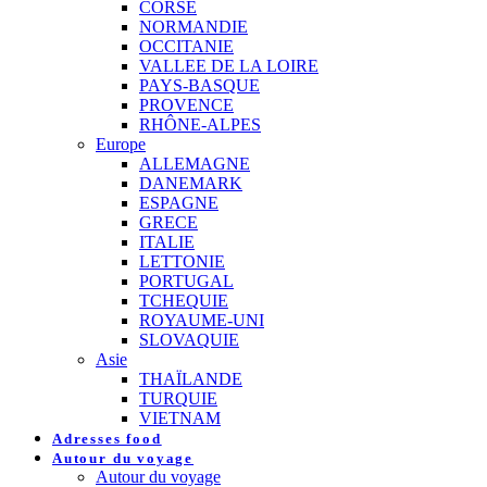
CORSE
NORMANDIE
OCCITANIE
VALLEE DE LA LOIRE
PAYS-BASQUE
PROVENCE
RHÔNE-ALPES
Europe
ALLEMAGNE
DANEMARK
ESPAGNE
GRECE
ITALIE
LETTONIE
PORTUGAL
TCHEQUIE
ROYAUME-UNI
SLOVAQUIE
Asie
THAÏLANDE
TURQUIE
VIETNAM
Adresses food
Autour du voyage
Autour du voyage