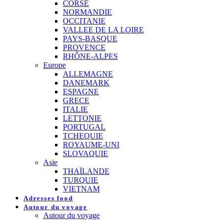
CORSE
NORMANDIE
OCCITANIE
VALLEE DE LA LOIRE
PAYS-BASQUE
PROVENCE
RHÔNE-ALPES
Europe
ALLEMAGNE
DANEMARK
ESPAGNE
GRECE
ITALIE
LETTONIE
PORTUGAL
TCHEQUIE
ROYAUME-UNI
SLOVAQUIE
Asie
THAÏLANDE
TURQUIE
VIETNAM
Adresses food
Autour du voyage
Autour du voyage