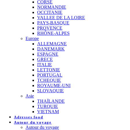
CORSE
NORMANDIE
OCCITANIE
VALLEE DE LA LOIRE
PAYS-BASQUE
PROVENCE
RHÔNE-ALPES
Europe
ALLEMAGNE
DANEMARK
ESPAGNE
GRECE
ITALIE
LETTONIE
PORTUGAL
TCHEQUIE
ROYAUME-UNI
SLOVAQUIE
Asie
THAÏLANDE
TURQUIE
VIETNAM
Adresses food
Autour du voyage
Autour du voyage