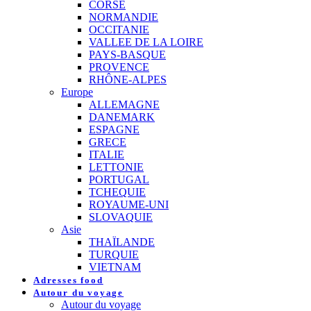
CORSE
NORMANDIE
OCCITANIE
VALLEE DE LA LOIRE
PAYS-BASQUE
PROVENCE
RHÔNE-ALPES
Europe
ALLEMAGNE
DANEMARK
ESPAGNE
GRECE
ITALIE
LETTONIE
PORTUGAL
TCHEQUIE
ROYAUME-UNI
SLOVAQUIE
Asie
THAÏLANDE
TURQUIE
VIETNAM
Adresses food
Autour du voyage
Autour du voyage