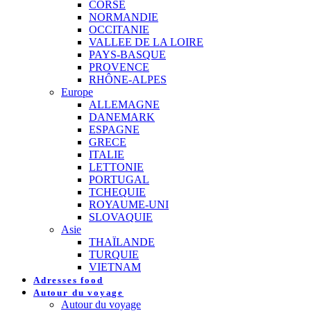
CORSE
NORMANDIE
OCCITANIE
VALLEE DE LA LOIRE
PAYS-BASQUE
PROVENCE
RHÔNE-ALPES
Europe
ALLEMAGNE
DANEMARK
ESPAGNE
GRECE
ITALIE
LETTONIE
PORTUGAL
TCHEQUIE
ROYAUME-UNI
SLOVAQUIE
Asie
THAÏLANDE
TURQUIE
VIETNAM
Adresses food
Autour du voyage
Autour du voyage