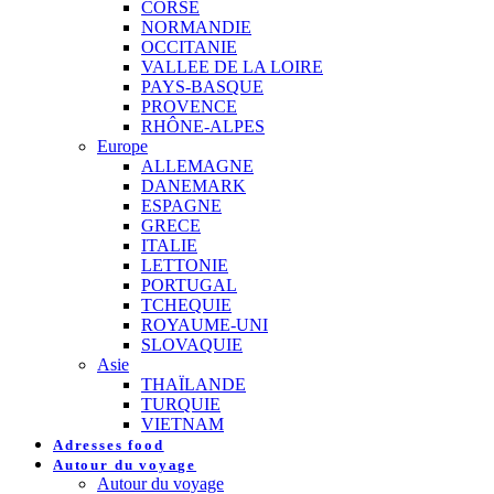
CORSE
NORMANDIE
OCCITANIE
VALLEE DE LA LOIRE
PAYS-BASQUE
PROVENCE
RHÔNE-ALPES
Europe
ALLEMAGNE
DANEMARK
ESPAGNE
GRECE
ITALIE
LETTONIE
PORTUGAL
TCHEQUIE
ROYAUME-UNI
SLOVAQUIE
Asie
THAÏLANDE
TURQUIE
VIETNAM
Adresses food
Autour du voyage
Autour du voyage