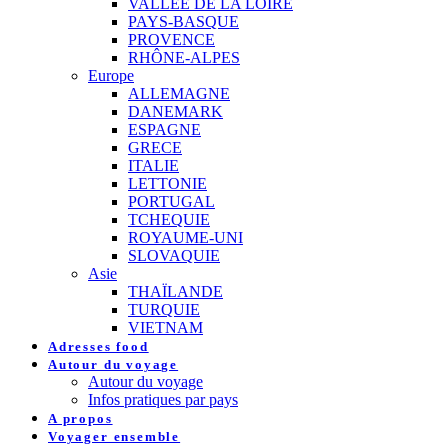
VALLEE DE LA LOIRE
PAYS-BASQUE
PROVENCE
RHÔNE-ALPES
Europe
ALLEMAGNE
DANEMARK
ESPAGNE
GRECE
ITALIE
LETTONIE
PORTUGAL
TCHEQUIE
ROYAUME-UNI
SLOVAQUIE
Asie
THAÏLANDE
TURQUIE
VIETNAM
Adresses food
Autour du voyage
Autour du voyage
Infos pratiques par pays
A propos
Voyager ensemble