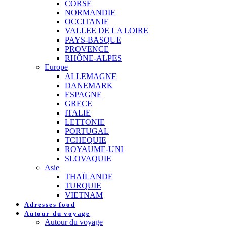
CORSE
NORMANDIE
OCCITANIE
VALLEE DE LA LOIRE
PAYS-BASQUE
PROVENCE
RHÔNE-ALPES
Europe
ALLEMAGNE
DANEMARK
ESPAGNE
GRECE
ITALIE
LETTONIE
PORTUGAL
TCHEQUIE
ROYAUME-UNI
SLOVAQUIE
Asie
THAÏLANDE
TURQUIE
VIETNAM
Adresses food
Autour du voyage
Autour du voyage