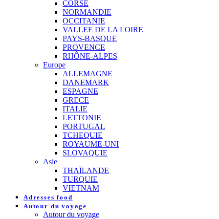
CORSE
NORMANDIE
OCCITANIE
VALLEE DE LA LOIRE
PAYS-BASQUE
PROVENCE
RHÔNE-ALPES
Europe
ALLEMAGNE
DANEMARK
ESPAGNE
GRECE
ITALIE
LETTONIE
PORTUGAL
TCHEQUIE
ROYAUME-UNI
SLOVAQUIE
Asie
THAÏLANDE
TURQUIE
VIETNAM
Adresses food
Autour du voyage
Autour du voyage