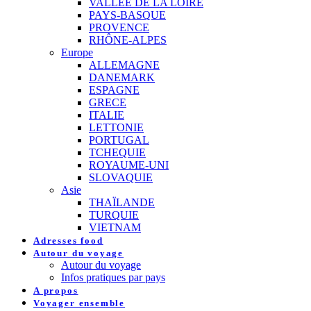
VALLEE DE LA LOIRE
PAYS-BASQUE
PROVENCE
RHÔNE-ALPES
Europe
ALLEMAGNE
DANEMARK
ESPAGNE
GRECE
ITALIE
LETTONIE
PORTUGAL
TCHEQUIE
ROYAUME-UNI
SLOVAQUIE
Asie
THAÏLANDE
TURQUIE
VIETNAM
Adresses food
Autour du voyage
Autour du voyage
Infos pratiques par pays
A propos
Voyager ensemble