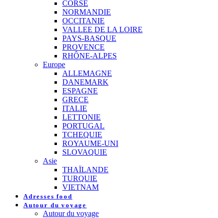
CORSE
NORMANDIE
OCCITANIE
VALLEE DE LA LOIRE
PAYS-BASQUE
PROVENCE
RHÔNE-ALPES
Europe
ALLEMAGNE
DANEMARK
ESPAGNE
GRECE
ITALIE
LETTONIE
PORTUGAL
TCHEQUIE
ROYAUME-UNI
SLOVAQUIE
Asie
THAÏLANDE
TURQUIE
VIETNAM
Adresses food
Autour du voyage
Autour du voyage