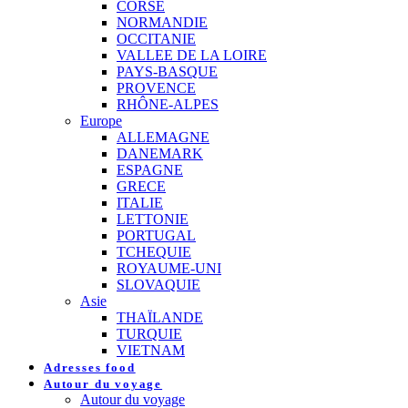
CORSE
NORMANDIE
OCCITANIE
VALLEE DE LA LOIRE
PAYS-BASQUE
PROVENCE
RHÔNE-ALPES
Europe
ALLEMAGNE
DANEMARK
ESPAGNE
GRECE
ITALIE
LETTONIE
PORTUGAL
TCHEQUIE
ROYAUME-UNI
SLOVAQUIE
Asie
THAÏLANDE
TURQUIE
VIETNAM
Adresses food
Autour du voyage
Autour du voyage