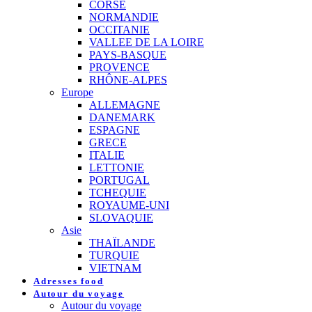
CORSE
NORMANDIE
OCCITANIE
VALLEE DE LA LOIRE
PAYS-BASQUE
PROVENCE
RHÔNE-ALPES
Europe
ALLEMAGNE
DANEMARK
ESPAGNE
GRECE
ITALIE
LETTONIE
PORTUGAL
TCHEQUIE
ROYAUME-UNI
SLOVAQUIE
Asie
THAÏLANDE
TURQUIE
VIETNAM
Adresses food
Autour du voyage
Autour du voyage