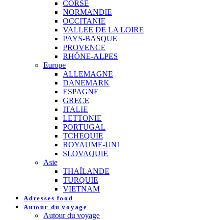
CORSE
NORMANDIE
OCCITANIE
VALLEE DE LA LOIRE
PAYS-BASQUE
PROVENCE
RHÔNE-ALPES
Europe
ALLEMAGNE
DANEMARK
ESPAGNE
GRECE
ITALIE
LETTONIE
PORTUGAL
TCHEQUIE
ROYAUME-UNI
SLOVAQUIE
Asie
THAÏLANDE
TURQUIE
VIETNAM
Adresses food
Autour du voyage
Autour du voyage