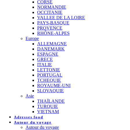
CORSE
NORMANDIE
OCCITANIE
VALLEE DE LA LOIRE
PAYS-BASQUE
PROVENCE
RHÔNE-ALPES
Europe
ALLEMAGNE
DANEMARK
ESPAGNE
GRECE
ITALIE
LETTONIE
PORTUGAL
TCHEQUIE
ROYAUME-UNI
SLOVAQUIE
Asie
THAÏLANDE
TURQUIE
VIETNAM
Adresses food
Autour du voyage
Autour du voyage