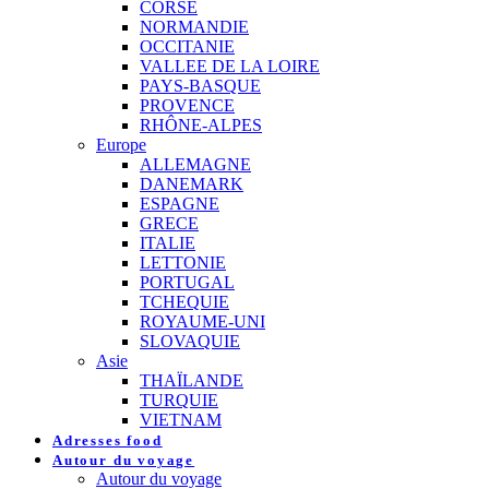
CORSE
NORMANDIE
OCCITANIE
VALLEE DE LA LOIRE
PAYS-BASQUE
PROVENCE
RHÔNE-ALPES
Europe
ALLEMAGNE
DANEMARK
ESPAGNE
GRECE
ITALIE
LETTONIE
PORTUGAL
TCHEQUIE
ROYAUME-UNI
SLOVAQUIE
Asie
THAÏLANDE
TURQUIE
VIETNAM
Adresses food
Autour du voyage
Autour du voyage