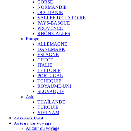
CORSE
NORMANDIE
OCCITANIE
VALLEE DE LA LOIRE
PAYS-BASQUE
PROVENCE
RHÔNE-ALPES
Europe
ALLEMAGNE
DANEMARK
ESPAGNE
GRECE
ITALIE
LETTONIE
PORTUGAL
TCHEQUIE
ROYAUME-UNI
SLOVAQUIE
Asie
THAÏLANDE
TURQUIE
VIETNAM
Adresses food
Autour du voyage
Autour du voyage