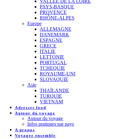
VALLEE DE LA LOIRE
PAYS-BASQUE
PROVENCE
RHÔNE-ALPES
Europe
ALLEMAGNE
DANEMARK
ESPAGNE
GRECE
ITALIE
LETTONIE
PORTUGAL
TCHEQUIE
ROYAUME-UNI
SLOVAQUIE
Asie
THAÏLANDE
TURQUIE
VIETNAM
Adresses food
Autour du voyage
Autour du voyage
Infos pratiques par pays
A propos
Voyager ensemble