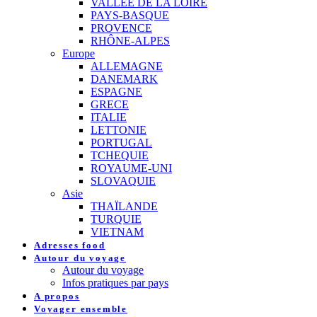
VALLEE DE LA LOIRE
PAYS-BASQUE
PROVENCE
RHÔNE-ALPES
Europe
ALLEMAGNE
DANEMARK
ESPAGNE
GRECE
ITALIE
LETTONIE
PORTUGAL
TCHEQUIE
ROYAUME-UNI
SLOVAQUIE
Asie
THAÏLANDE
TURQUIE
VIETNAM
Adresses food
Autour du voyage
Autour du voyage
Infos pratiques par pays
A propos
Voyager ensemble