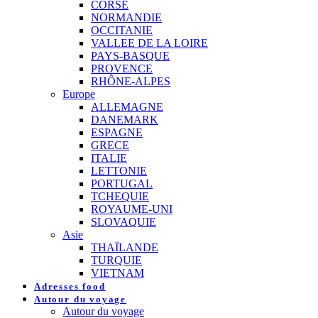
CORSE
NORMANDIE
OCCITANIE
VALLEE DE LA LOIRE
PAYS-BASQUE
PROVENCE
RHÔNE-ALPES
Europe
ALLEMAGNE
DANEMARK
ESPAGNE
GRECE
ITALIE
LETTONIE
PORTUGAL
TCHEQUIE
ROYAUME-UNI
SLOVAQUIE
Asie
THAÏLANDE
TURQUIE
VIETNAM
Adresses food
Autour du voyage
Autour du voyage