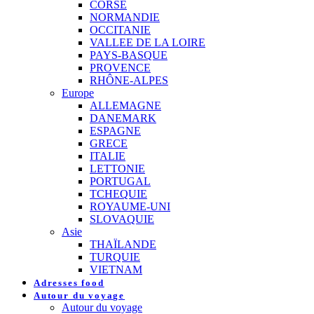
CORSE
NORMANDIE
OCCITANIE
VALLEE DE LA LOIRE
PAYS-BASQUE
PROVENCE
RHÔNE-ALPES
Europe
ALLEMAGNE
DANEMARK
ESPAGNE
GRECE
ITALIE
LETTONIE
PORTUGAL
TCHEQUIE
ROYAUME-UNI
SLOVAQUIE
Asie
THAÏLANDE
TURQUIE
VIETNAM
Adresses food
Autour du voyage
Autour du voyage