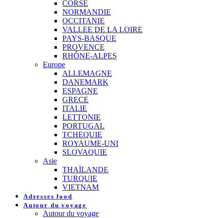
CORSE
NORMANDIE
OCCITANIE
VALLEE DE LA LOIRE
PAYS-BASQUE
PROVENCE
RHÔNE-ALPES
Europe
ALLEMAGNE
DANEMARK
ESPAGNE
GRECE
ITALIE
LETTONIE
PORTUGAL
TCHEQUIE
ROYAUME-UNI
SLOVAQUIE
Asie
THAÏLANDE
TURQUIE
VIETNAM
Adresses food
Autour du voyage
Autour du voyage