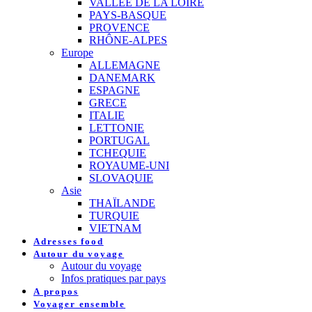
VALLEE DE LA LOIRE
PAYS-BASQUE
PROVENCE
RHÔNE-ALPES
Europe
ALLEMAGNE
DANEMARK
ESPAGNE
GRECE
ITALIE
LETTONIE
PORTUGAL
TCHEQUIE
ROYAUME-UNI
SLOVAQUIE
Asie
THAÏLANDE
TURQUIE
VIETNAM
Adresses food
Autour du voyage
Autour du voyage
Infos pratiques par pays
A propos
Voyager ensemble