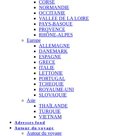
CORSE
NORMANDIE
OCCITANIE
VALLEE DE LA LOIRE
PAYS-BASQUE
PROVENCE
RHÔNE-ALPES
Europe
ALLEMAGNE
DANEMARK
ESPAGNE
GRECE
ITALIE
LETTONIE
PORTUGAL
TCHEQUIE
ROYAUME-UNI
SLOVAQUIE
Asie
THAÏLANDE
TURQUIE
VIETNAM
Adresses food
Autour du voyage
Autour du voyage