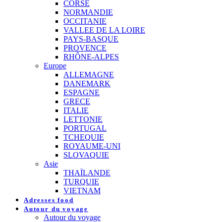
CORSE
NORMANDIE
OCCITANIE
VALLEE DE LA LOIRE
PAYS-BASQUE
PROVENCE
RHÔNE-ALPES
Europe
ALLEMAGNE
DANEMARK
ESPAGNE
GRECE
ITALIE
LETTONIE
PORTUGAL
TCHEQUIE
ROYAUME-UNI
SLOVAQUIE
Asie
THAÏLANDE
TURQUIE
VIETNAM
Adresses food
Autour du voyage
Autour du voyage