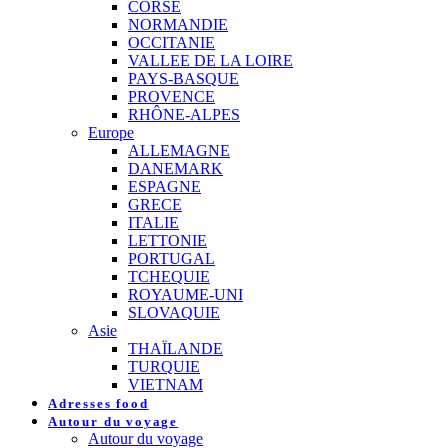
CORSE
NORMANDIE
OCCITANIE
VALLEE DE LA LOIRE
PAYS-BASQUE
PROVENCE
RHÔNE-ALPES
Europe
ALLEMAGNE
DANEMARK
ESPAGNE
GRECE
ITALIE
LETTONIE
PORTUGAL
TCHEQUIE
ROYAUME-UNI
SLOVAQUIE
Asie
THAÏLANDE
TURQUIE
VIETNAM
Adresses food
Autour du voyage
Autour du voyage