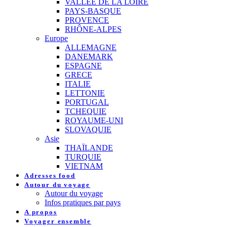
VALLEE DE LA LOIRE
PAYS-BASQUE
PROVENCE
RHÔNE-ALPES
Europe
ALLEMAGNE
DANEMARK
ESPAGNE
GRECE
ITALIE
LETTONIE
PORTUGAL
TCHEQUIE
ROYAUME-UNI
SLOVAQUIE
Asie
THAÏLANDE
TURQUIE
VIETNAM
Adresses food
Autour du voyage
Autour du voyage
Infos pratiques par pays
A propos
Voyager ensemble