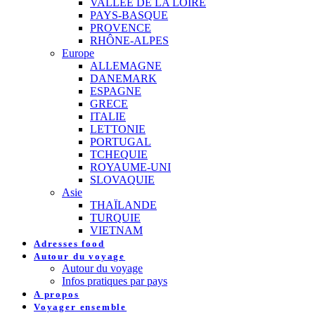
VALLEE DE LA LOIRE
PAYS-BASQUE
PROVENCE
RHÔNE-ALPES
Europe
ALLEMAGNE
DANEMARK
ESPAGNE
GRECE
ITALIE
LETTONIE
PORTUGAL
TCHEQUIE
ROYAUME-UNI
SLOVAQUIE
Asie
THAÏLANDE
TURQUIE
VIETNAM
Adresses food
Autour du voyage
Autour du voyage
Infos pratiques par pays
A propos
Voyager ensemble