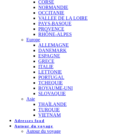
CORSE
NORMANDIE
OCCITANIE
VALLEE DE LA LOIRE
PAYS-BASQUE
PROVENCE
RHÔNE-ALPES
Europe
ALLEMAGNE
DANEMARK
ESPAGNE
GRECE
ITALIE
LETTONIE
PORTUGAL
TCHEQUIE
ROYAUME-UNI
SLOVAQUIE
Asie
THAÏLANDE
TURQUIE
VIETNAM
Adresses food
Autour du voyage
Autour du voyage