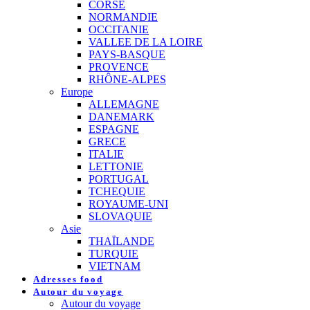
CORSE
NORMANDIE
OCCITANIE
VALLEE DE LA LOIRE
PAYS-BASQUE
PROVENCE
RHÔNE-ALPES
Europe
ALLEMAGNE
DANEMARK
ESPAGNE
GRECE
ITALIE
LETTONIE
PORTUGAL
TCHEQUIE
ROYAUME-UNI
SLOVAQUIE
Asie
THAÏLANDE
TURQUIE
VIETNAM
Adresses food
Autour du voyage
Autour du voyage