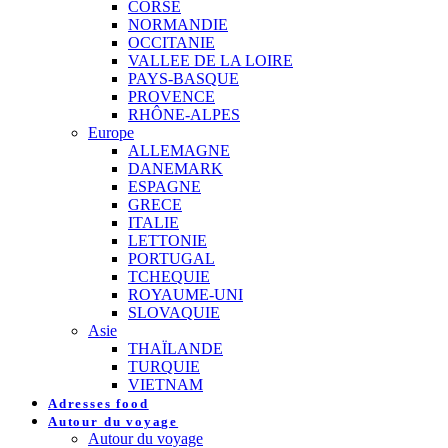
CORSE
NORMANDIE
OCCITANIE
VALLEE DE LA LOIRE
PAYS-BASQUE
PROVENCE
RHÔNE-ALPES
Europe
ALLEMAGNE
DANEMARK
ESPAGNE
GRECE
ITALIE
LETTONIE
PORTUGAL
TCHEQUIE
ROYAUME-UNI
SLOVAQUIE
Asie
THAÏLANDE
TURQUIE
VIETNAM
Adresses food
Autour du voyage
Autour du voyage